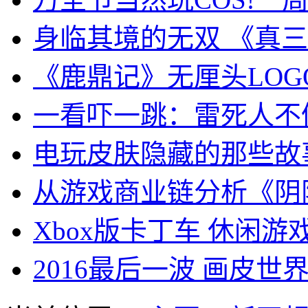
身临其境的无双 《真
《鹿鼎记》无厘头LOG
一看吓一跳：雷死人不
电玩皮肤隐藏的那些故
从游戏商业链分析《阴
Xbox版卡丁车 休闲游戏
2016最后一波 画皮世