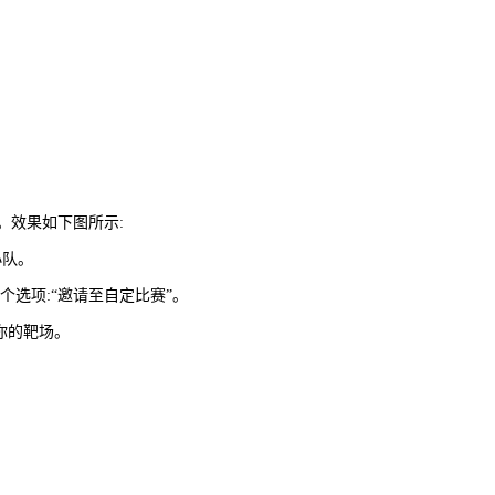
。效果如下图所示:
小队。
选项:“邀请至自定比赛”。
你的靶场。