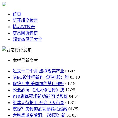
首页
新开超变传奇
精品BT传奇
变态网页传奇
超变态页游大全
本栏最新文章
过去十二个月 虚拟现实产业
01-07
前EQ设计师新作《万神殿：堕
01-10
保护儿童 美国纽约禁止强奸
01-16
公会必玩 《凡人修仙传》决
12-28
PTR训练靶场新功能 可以和好
04-04
组建天衍护卫 开启《天衍录
01-31
震惊？失传的武功秘籍竟然藏
01-25
大胸反派变萝莉! 《剑灵》新
01-03