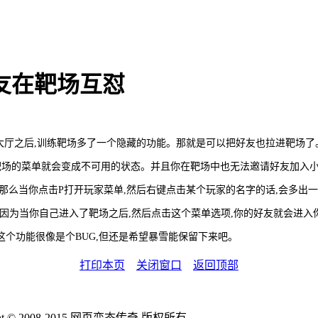
友在靶场互怼
义模式大厅之后,训练靶场多了一个隐藏的功能。那就是可以把好友也拉进靶场了
靶场的菜单就会变成不可用的状态。并且你在靶场中也无法邀请好友加入
么当你点击P打开玩家菜单,然后右键点击某个玩家的名字的话,会多出一个
。因为当你自己进入了靶场之后,然后点击这个菜单选项,你的好友就会进入
个功能很像是个BUG,但还是希望暴雪能保留下来吧。
打印本页
关闭窗口
返回顶部
ight © 2008-2015 网页变态传奇 版权所有