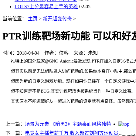
LOLS7上分最容易上手的英雄
02-05
当前位置：
主页
>
新开超变传奇
>
PTR训练靶场新功能 可以和好
时间：2018-04-04 作者：侠客 来源：未知
推特上的国外玩家@GNC_Anionic最近发现,PTR在加入自定
但其实以前是无法组队进入训练靶场的,如果你本身在小队中,那么
但因为新的自定义游戏功能。现在如果你已经在一个自定义游戏中,那
但不知道是不是BUG,其实训练靶场也被系统当作一种自定义比赛
其实原本不能邀请好友一起进入靶场的设定就有点奇怪。虽然现在这
上一篇：
场景为元素 《暗黑3》主题桌面风格独特
下一篇：
电竞女主播年薪千万 收入超过刘翔等运动员
Copyr