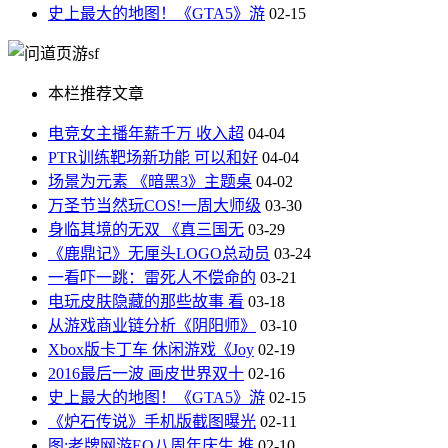
史上最大的地图！《GTA5》游
02-15
本栏推荐文章
电竞女主播年薪千万 收入超
04-04
PTR训练靶场新功能 可以和好
04-04
场景为元素 《暗黑3》主题桌
04-02
万圣节当然玩COS!一周大师级
03-30
身临其境的无双 《真三国无
03-29
《鹿鼎记》无厘头LOGO总动员
03-24
一看吓一跳：雷死人不偿命的
03-21
电玩皮肤隐藏的那些故事 看
03-18
从游戏商业链分析《阴阳师》
03-10
Xbox版卡丁车 休闲游戏《Joy
02-19
2016最后一波 画皮世界双十
02-16
史上最大的地图！《GTA5》游
02-15
《炉石传说》手机版截图曝光
02-11
图:老牌网游EQ八周年庆生 推
02-10